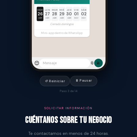
HOY
LUN
MAR
MIÉ
JUE
VIE
SÁB
26
27
28
29
30
01
02
ABR
ABR
ABR
ABR
ABR
MAY
MAY
Cerrado domingos
Mini-app dentro de WhatsApp
😊
📎
Mensaje
🎤
⏸ Pausar
↺ Reiniciar
Paso 3 de 14
SOLICITAR INFORMACIÓN
Cuéntanos sobre tu negocio
Te contactamos en menos de 24 horas.