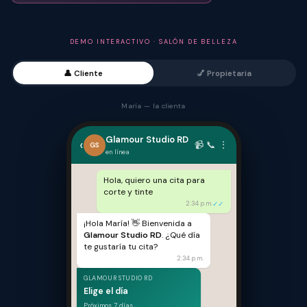
DEMO INTERACTIVO · SALÓN DE BELLEZA
👤 Cliente
💅 Propietaria
María — la clienta
Glamour Studio RD
‹
📹 📞 ⋮
GS
en línea
Hola, quiero una cita para
corte y tinte
2:34 p.m.
✓✓
¡Hola María! 👋 Bienvenida a
Glamour Studio RD
. ¿Qué día
te gustaría tu cita?
2:34 p.m.
GLAMOUR STUDIO RD
Elige el día
Próximos 7 días